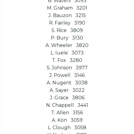
B. Waters 3093
M. Graham 3201
J. Bauzon 3215
R. Fairley 3190
S. Rice 3809
P. Bury 3130
A. Wheeler 3820
L. Iuele 3073
T. Fox 3280
S. Johnson 3977
J. Powell 3146
A. Nugent 3038
A. Sayer 3022
J. Grace 3806
N. Chappell 3441
T. Allen 3156
A. Kon 3059
L. Clough 3058