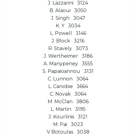
J. Lazzarini 3124
B. Alaoui 3050
J. Singh 3047
K. Y 3034
L. Powell 3146
J. Block 3216
R. Stavely 3073
J. Wertheimer 3186
A. Manypeney 3555
S. Papaioannou 3131
C. Lunnon 3064
L. Canobie 3664
C. Novak 3064
M. McClan 3806
L. Martin 3195
J. Kourlinis 3121
M. Pai 3023
V Botoulas 3038