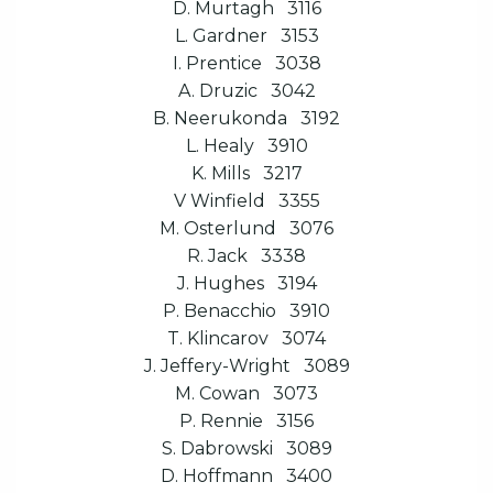
D. Murtagh 3116
L. Gardner 3153
I. Prentice 3038
A. Druzic 3042
B. Neerukonda 3192
L. Healy 3910
K. Mills 3217
V Winfield 3355
M. Osterlund 3076
R. Jack 3338
J. Hughes 3194
P. Benacchio 3910
T. Klincarov 3074
J. Jeffery-Wright 3089
M. Cowan 3073
P. Rennie 3156
S. Dabrowski 3089
D. Hoffmann 3400