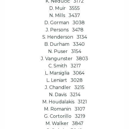
K. Neducic 3172
D. Muir 3555
N. Mills 3437
D. Gorman 3038
J. Persons 3478
S. Henderson 3134
B. Durham 3340
N. Puser 3154
J. Vangunster 3803
C. Smith 3217
L. Marsiglia 3064
L. Leniart 3028
J. Chandler 3215
N. Davis 3214
M. Houdalakis 3121
M. Romanin 3107
G. Cortorillo 3219
M. Walker 3847